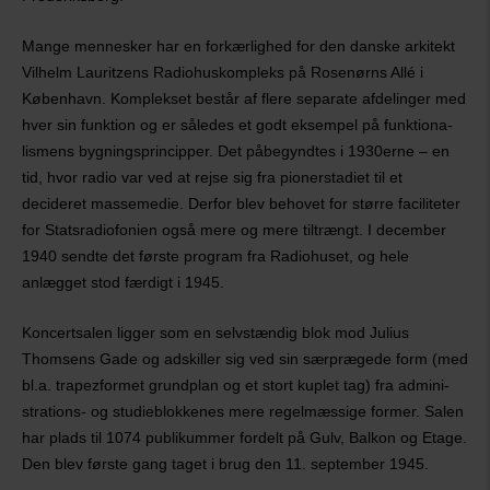
Mange mennesker har en forkærlighed for den dan­ske arkitekt
Vilhelm Lauritzens Radiohus­kompleks på Rosenørns Allé i
København. Kom­plek­set består af flere separate afdelinger med
hver sin funk­tion og er således et godt eksem­pel på funktiona­
lismens bygnings­prin­cipper. Det påbegyndtes i 1930erne – en
tid, hvor radio var ved at rejse sig fra pioner­stadiet til et
decideret masse­medie. Derfor blev behovet for større facilitet­er
for Statsradiofonien også mere og mere til­trængt. I december
1940 sendte det første program fra Radiohuset, og hele
anlægget stod færdigt i 1945.
Koncertsalen ligger som en selvstændig blok mod Julius
Thomsens Gade og adskiller sig ved sin særprægede form (med
bl.a. trapezformet grund­plan og et stort kuplet tag) fra admini­
stra­tions- og studieblokkenes mere regelmæssige former. Salen
har plads til 1074 publikummer fordelt på Gulv, Balkon og Etage.
Den blev første gang taget i brug den 11. september 1945.