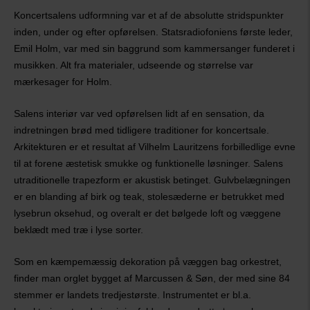
Koncertsalens udformning var et af de absolutte stridspunkter
inden, under og efter opførelsen. Statsradiofoniens første leder,
Emil Holm, var med sin baggrund som kammersanger funderet i
musikken. Alt fra materialer, udseende og stør­relse var
mærkesager for Holm.
Salens interiør var ved opførelsen lidt af en sensation, da
indretningen brød med tidligere traditioner for koncertsale.
Arkitekturen er et resultat af Vilhelm Lauritzens forbilledlige evne
til at forene æstetisk smukke og funk­tio­nelle løsninger. Salens
utraditionelle trapez­form er akustisk betinget. Gulvbelægningen
er en blanding af birk og teak, stolesæderne er betrukket med
lysebrun oksehud, og overalt er det bølgede loft og væggene
beklædt med træ i lyse sorter.
Som en kæmpemæssig dekoration på væggen bag orke­stret,
finder man orglet bygget af Marcussen & Søn, der med sine 84
stemmer er landets tredje­største. Instrumentet er bl.a.