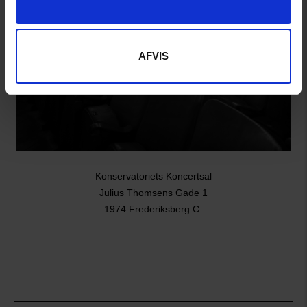
AFVIS
Konservatoriets Koncertsal
Julius Thomsens Gade 1
1974 Frederiksberg C.